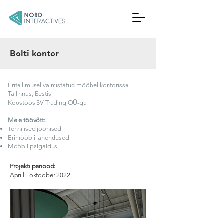
Bolti kontor
Eritellimusel valmistatud mööbel kontorisse
Tallinnas, Eestis
Koostöös SV Trading OÜ-ga
Meie töövõtt:
Tehnilised joonised
Erimööbli lahendused
Mööbli paigaldus
Projekti periood:
Aprill - oktoober 2022