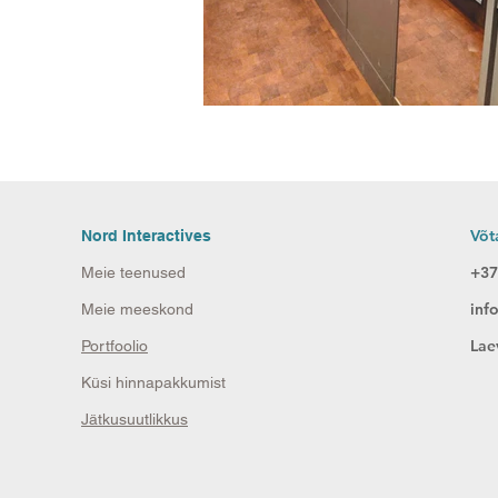
Võt
Nord Interactives
+37
Meie teenused
inf
Meie meeskond
Lae
Portfoolio
Küsi hinnapakkumist
Jätkusuutlikkus