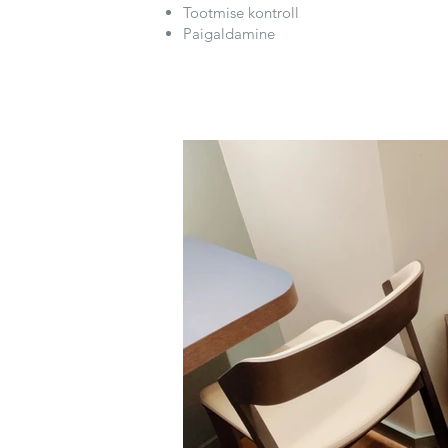
Tootmise kontroll
Paigaldamine