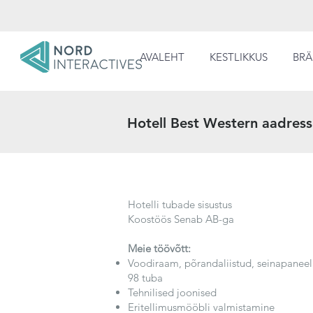
AVALEHT
KESTLIKKUS
BRÄ
Hotell Best Western aadress
Hotelli tubade sisustus
Koostöös Senab AB-ga
Meie töövõtt:
Voodiraam, põrandaliistud, seinapaneeli
98 tuba
Tehnilised joonised
Eritellimusmööbli valmistamine