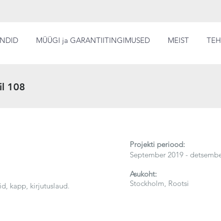
NDID
MÜÜGI ja GARANTIITINGIMUSED
MEIST
TE
il 108
Projekti periood:
September 2019 - detsembe
Asukoht:
Stockholm, Rootsi
d, kapp, kirjutuslaud.