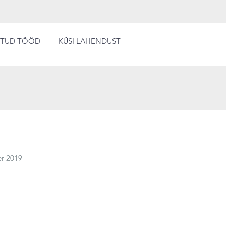
HTUD TÖÖD
KÜSI LAHENDUST
r 2019